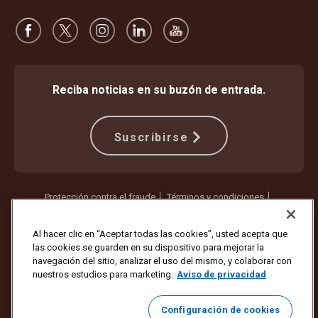
Reciba noticias en su buzón de entrada.
Suscribirse
Protección contra el fraude
Términos y condiciones
Términos de uso del sitio web
Aviso de privacidad
Configuración de cookies
Al hacer clic en “Aceptar todas las cookies”, usted acepta que
las cookies se guarden en su dispositivo para mejorar la
Copyright © 1994-2026 United Parcel Service of America, Inc. Todos
navegación del sitio, analizar el uso del mismo, y colaborar con
los derechos reservados. ¿Ya no quiere recibir actualizaciones por
nuestros estudios para marketing.
Aviso de privacidad
correo electrónico?
Cancelar la suscripción aquí
Para actualizar todas las demás preferencias de correo electrónico o
Configuración de cookies
cancelar la suscripción a los correos electrónicos de marketing de