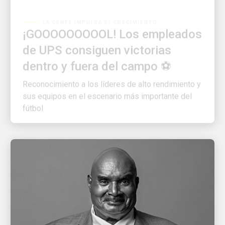
¡GOOOOOOOOOL! Los empleados
de UPS consiguen victorias
dentro y fuera del campo ⚽
Reconocimiento a los líderes de alto rendimiento y
sus equipos en el escenario más importante del
fútbol