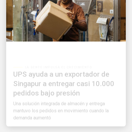
LA GENTE IMPULSA EL CRECIMIENTO
UPS ayuda a un exportador de
Singapur a entregar casi 10.000
pedidos bajo presión
Una solución integrada de almacén y entrega
mantuvo los pedidos en movimiento cuando la
demanda aumentó