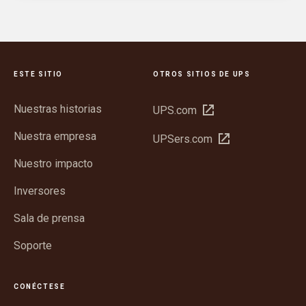
ESTE SITIO
OTROS SITIOS DE UPS
Nuestras historias
Abrir
UPS.com
en
Nuestra empresa
Abrir
UPSers.com
una
en
ventana
Nuestro impacto
una
nueva
ventana
Inversores
nueva
Sala de prensa
Soporte
CONÉCTESE