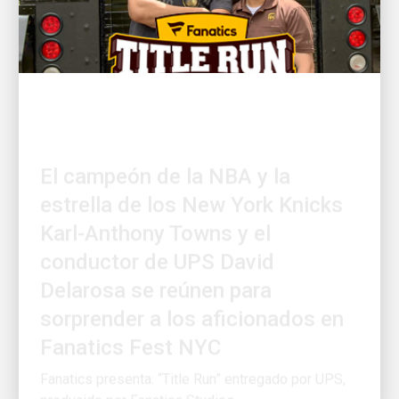
EL CLIENTE ES LO PRIMERO
El campeón de la NBA y la
estrella de los New York Knicks
Karl-Anthony Towns y el
conductor de UPS David
Delarosa se reúnen para
sorprender a los aficionados en
Fanatics Fest NYC
Fanatics presenta: “Title Run” entregado por UPS,
producido por Fanatics Studios