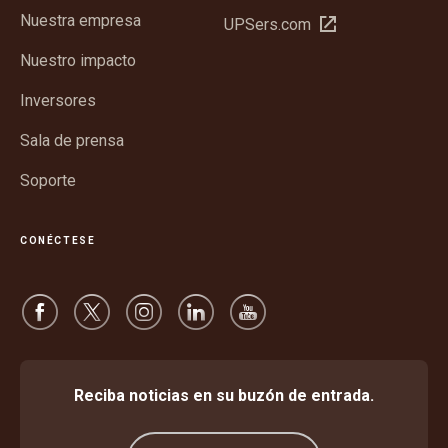
en
Nuestra empresa
Abrir
UPSers.com
una
en
ventana
Nuestro impacto
una
nueva
ventana
Inversores
nueva
Sala de prensa
Soporte
CONÉCTESE
Reciba noticias en su buzón de entrada.