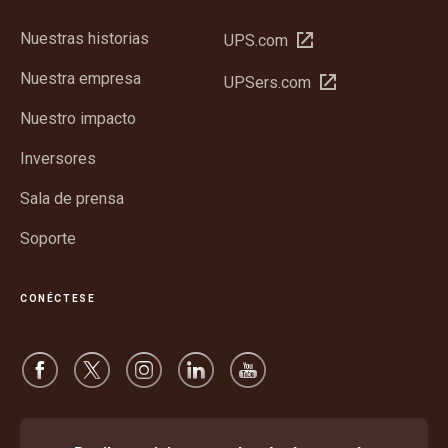
Nuestras historias
Abrir
UPS.com
en
Nuestra empresa
Abrir
UPSers.com
una
en
ventana
Nuestro impacto
una
nueva
ventana
Inversores
nueva
Sala de prensa
Soporte
CONÉCTESE