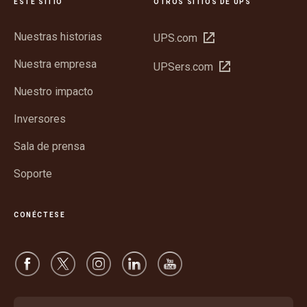
ESTE SITIO
OTROS SITIOS DE UPS
Nuestras historias
Abrir
UPS.com
en
Nuestra empresa
Abrir
UPSers.com
una
en
ventana
Nuestro impacto
una
nueva
ventana
Inversores
nueva
Sala de prensa
Soporte
CONÉCTESE