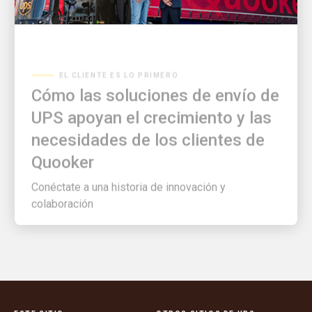
EL CLIENTE ES LO PRIMERO
Cómo las soluciones de envío de
UPS apoyan el crecimiento y las
necesidades de los clientes de
Quooker
Conéctate a una historia de innovación y
colaboración