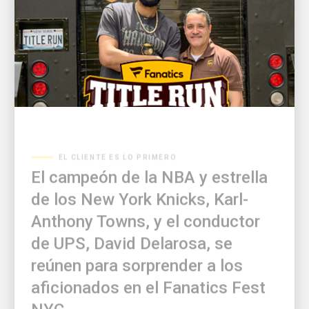
EL CLIENTE ES LO PRIMERO
El campeón de la NBA y estrella
de los New York Knicks, Karl-
Anthony Towns, y el conductor
de UPS, David Delarosa, se
reúnen para sorprender a los
aficionados en el Fanatics Fest
NYC