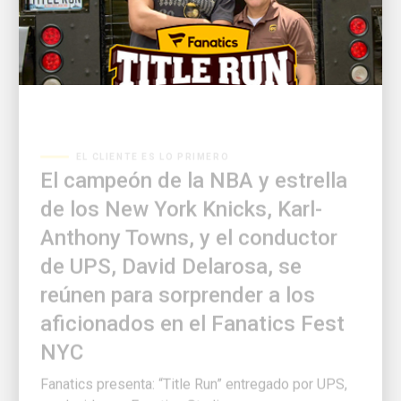
EL CLIENTE ES LO PRIMERO
El campeón de la NBA y estrella
de los New York Knicks, Karl-
Anthony Towns, y el conductor
de UPS, David Delarosa, se
reúnen para sorprender a los
aficionados en el Fanatics Fest
NYC
Fanatics presenta: “Title Run” entregado por UPS,
producido por Fanatics Studios