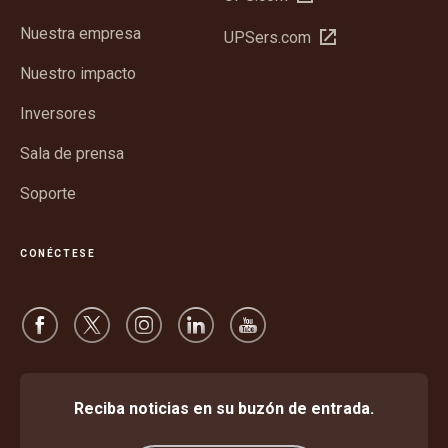
en
Nuestra empresa
Abrir
UPSers.com
una
en
ventana
Nuestro impacto
una
nueva
ventana
Inversores
nueva
Sala de prensa
Soporte
CONÉCTESE
Reciba noticias en su buzón de entrada.