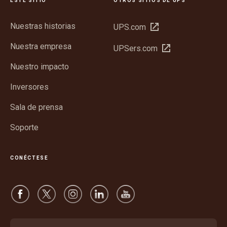
ESTE SITIO
OTROS SITIOS DE UPS
Nuestras historias
Abrir
UPS.com
en
Nuestra empresa
Abrir
UPSers.com
una
en
ventana
Nuestro impacto
una
nueva
ventana
Inversores
nueva
Sala de prensa
Soporte
CONÉCTESE