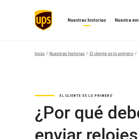
Nuestras historias
Nuestra em
Abrir
Abrir
el
el
menú
menú
Nuestras
Nuestra
historias
empresa
Inicio
Nuestras historias
El cliente es lo primero
EL CLIENTE ES LO PRIMERO
¿Por qué deb
enviar relojes