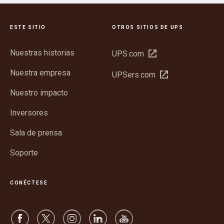
ESTE SITIO
OTROS SITIOS DE UPS
Nuestras historias
Abrir
UPS.com
en
Nuestra empresa
Abrir
UPSers.com
una
en
ventana
Nuestro impacto
una
nueva
ventana
Inversores
nueva
Sala de prensa
Soporte
CONÉCTESE