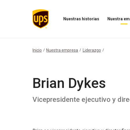
Nuestras historias
Nuestra em
Abrir
Abrir
el
el
menú
menú
Nuestras
Nuestra
historias
empresa
Inicio
Nuestra empresa
Liderazgo
Brian Dykes
Vicepresidente ejecutivo y dire