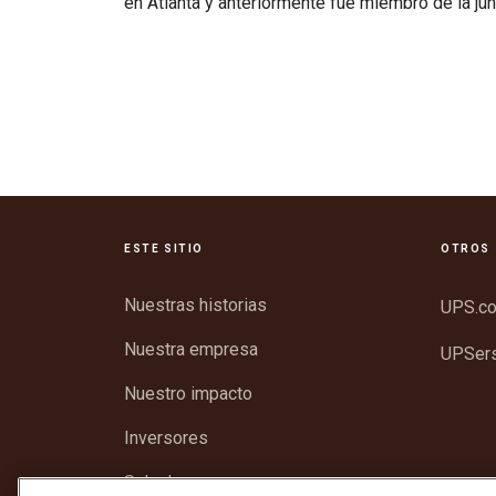
en Atlanta y anteriormente fue miembro de la ju
ESTE SITIO
OTROS 
Nuestras historias
UPS.c
Nuestra empresa
UPSer
Nuestro impacto
Inversores
Sala de prensa