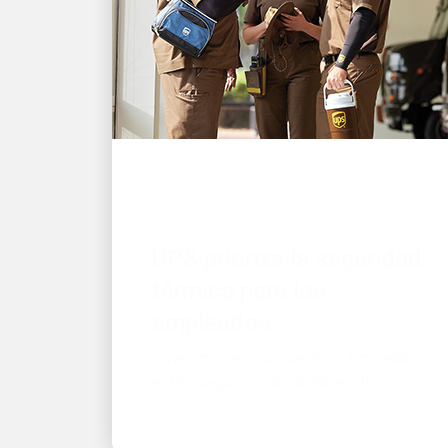
GRAN EMPLEADOR
UPS prioriza la seguridad
térmica para los
empleados
Invertimos en que nuestros empleados
estén seguros cuando hace calor