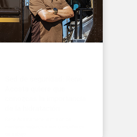
GRAN EMPLEADOR
Sed de seguridad: Rene
Acosta quiere que
conozcas la importancia
de la hidratación
Rene Acosta tiene la misión de
mantener seguros a sus compañeros
de trabajo