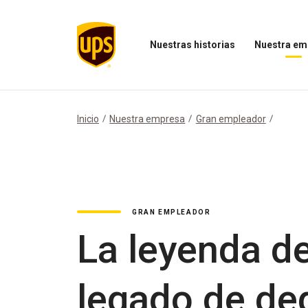
Nuestras historias
Nuestra em
Abrir
Abrir
el
el
menú
menú
Nuestras
Nuestra
historias
empresa
Inicio
Nuestra empresa
Gran empleador
GRAN EMPLEADOR
La leyenda de
legado de ded