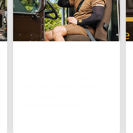
GRAN EMPLEADOR
10 consejos de seguridad
de UPS contra el calor
para quienes pasen
tiempo al aire libre
Aprende a prepararte y protegerte
cuando hace calor