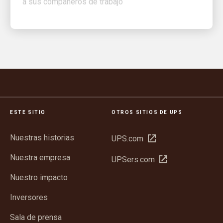
ESTE SITIO
OTROS SITIOS DE UPS
Nuestras historias
Abrir
UPS.com
en
Nuestra empresa
Abrir
UPSers.com
una
en
ventana
Nuestro impacto
una
nueva
ventana
Inversores
nueva
Sala de prensa