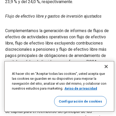
23,9 % y del 24,0 %, respectivamente.
Flujo de efectivo libre y gastos de inversión ajustados
Complementamos la generación de informes de flujos de
efectivo de actividades operativas con flujo de efectivo
libre, flujo de efectivo libre excluyendo contribuciones
discrecionales a pensiones y flujo de efectivo libre más
pagos principales de obligaciones de arrendamiento de
capital, medidas de liquidez no conformes a PCGA.
Creemos que estas medidas de flujo de efectivo libre son
indicadores importantes de cuánto efectivo se genera
Al hacer clic en “Aceptar todas las cookies”, usted acepta que
las cookies se guarden en su dispositivo para mejorar la
mediante operaciones comerciales regulares y las
navegación del sitio, analizar el uso del mismo, y colaborar con
utilizamos como medida de efectivo incremental
nuestros estudios para marketing.
Aviso de privacidad
disponible para invertir en nuestro negocio, cumplir con
nuestras obligaciones de deuda y devolver efectivo a los
Configuración de cookies
accionistas. Además, creemos que el ajuste de los gastos
de capital para el reembolso del principal de las