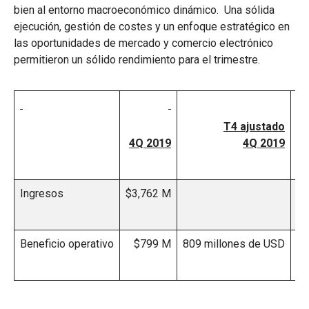
bien al entorno macroeconómico dinámico. Una sólida
ejecución, gestión de costes y un enfoque estratégico en
las oportunidades de mercado y comercio electrónico
permitieron un sólido rendimiento para el trimestre.
T4 ajustado
4Q 2019
4Q 2019
Ingresos
$3,762 M
3.
Beneficio operativo
$799 M
809 millones de USD