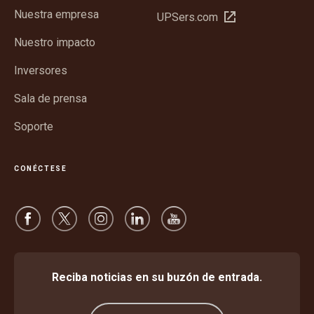
en
Nuestra empresa
Abrir
UPSers.com
una
en
ventana
Nuestro impacto
una
nueva
ventana
Inversores
nueva
Sala de prensa
Soporte
CONÉCTESE
Reciba noticias en su buzón de entrada.