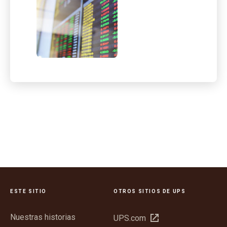
ganancias del T2 2020
ESTE SITIO
OTROS SITIOS DE UPS
Nuestras historias
Abrir
UPS.com