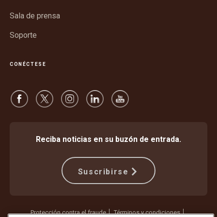
nueva
Sala de prensa
Soporte
CONÉCTESE
Reciba noticias en su buzón de entrada.
Suscribirse
Protección contra el fraude
Términos y condiciones