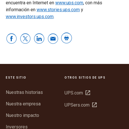
encuentra en Internet en
www.ups.com
, con más
información en
www.stories.ups.com
y
www.investors.ups.com
.
ESTE SITIO
OTROS SITIOS DE UPS
Nuestras historias
Abrir
UPS.com
en
Nuestra empresa
Abrir
UPSers.com
una
en
ventana
Nuestro impacto
una
nueva
ventana
Inversores