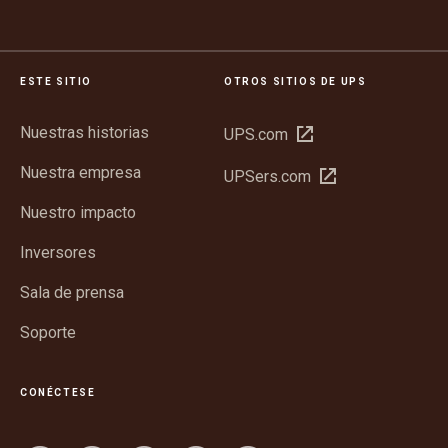
ESTE SITIO
OTROS SITIOS DE UPS
Nuestras historias
Abrir
UPS.com
en
Nuestra empresa
Abrir
UPSers.com
una
en
ventana
Nuestro impacto
una
nueva
ventana
Inversores
nueva
Sala de prensa
Soporte
CONÉCTESE