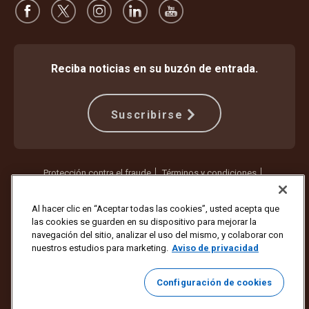
Reciba noticias en su buzón de entrada.
Suscribirse
Protección contra el fraude
Términos y condiciones
Términos de uso del sitio web
Aviso de privacidad
Configuración de cookies
Al hacer clic en “Aceptar todas las cookies”, usted acepta que
las cookies se guarden en su dispositivo para mejorar la
Copyright © 1994-2026 United Parcel Service of America, Inc. Todos
navegación del sitio, analizar el uso del mismo, y colaborar con
los derechos reservados. ¿Ya no quiere recibir actualizaciones por
nuestros estudios para marketing.
Aviso de privacidad
correo electrónico?
Cancelar la suscripción aquí
Para actualizar todas las demás preferencias de correo electrónico o
Configuración de cookies
cancelar la suscripción a los correos electrónicos de marketing de
UPS,
haga clic aquí
.