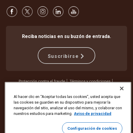
Reciba noticias en su buzón de entrada.
Suscribirse
Protección contra el fraude
Términos y condiciones
Términos de uso del sitio web
Aviso de privacidad
Configuración de cookies
Al hacer clic en “Aceptar todas las cookies”, usted acepta que
las cookies se guarden en su dispositivo para mejorar la
Copyright © 1994-2026 United Parcel Service of America, Inc. Todos
navegación del sitio, analizar el uso del mismo, y colaborar con
los derechos reservados. ¿Ya no quiere recibir actualizaciones por
nuestros estudios para marketing.
Aviso de privacidad
correo electrónico?
Cancelar la suscripción aquí
Para actualizar todas las demás preferencias de correo electrónico o
Configuración de cookies
cancelar la suscripción a los correos electrónicos de marketing de