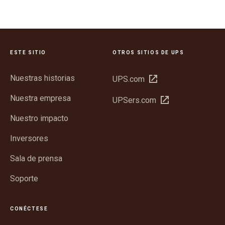
ESTE SITIO
OTROS SITIOS DE UPS
Nuestras historias
Abrir
UPS.com
en
Nuestra empresa
Abrir
UPSers.com
una
en
ventana
Nuestro impacto
una
nueva
ventana
Inversores
nueva
Sala de prensa
Soporte
CONÉCTESE