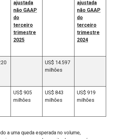
ajustada
ajustada
não GAAP
não GAAP
do
do
terceiro
terceiro
trimestre
trimestre
2025
2024
220
US$ 14.597
milhões
US$ 905
US$ 843
US$ 919
milhões
milhões
milhões
vido a uma queda esperada no volume,