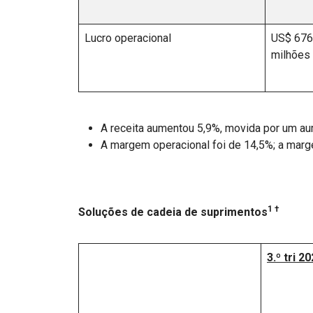
Lucro operacional
US$ 676
milhões
A receita aumentou 5,9%, movida por um au
A margem operacional foi de 14,5%; a marg
1 †
Soluções de cadeia de suprimentos
3.º tri 2