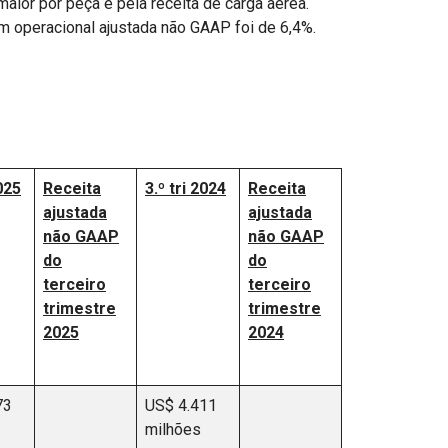
ior por peça e pela receita de carga aérea.
m operacional ajustada não GAAP foi de 6,4%.
2025
Receita
3.º tri 2024
Receita
ajustada
ajustada
não GAAP
não GAAP
do
do
terceiro
terceiro
trimestre
trimestre
2025
2024
73
US$ 4.411
milhões