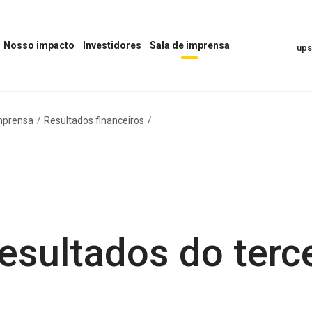
Nosso impacto
Investidores
Sala de imprensa
up
Abrir
Abrir
Abrir
o
o
menu
menu
menu
“Sala
“Nosso
“Investidores”
de
impacto”
Imprensa”
mprensa
Resultados financeiros
esultados do terce