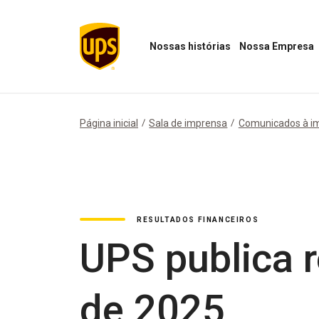
Nossas histórias
Nossa Empresa
Abrir
Abrir
menu
menu
"Nossas
Nossa
histórias"
Empresa
Página inicial
Sala de imprensa
Comunicados à i
RESULTADOS FINANCEIROS
UPS publica r
de 2025