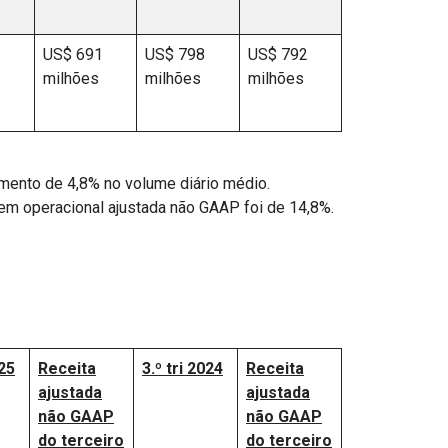
US$ 691
US$ 798
US$ 792
milhões
milhões
milhões
mento de 4,8% no volume diário médio.
em operacional ajustada não GAAP foi de 14,8%.
025
Receita
3.º tri 2024
Receita
ajustada
ajustada
não GAAP
não GAAP
do terceiro
do terceiro