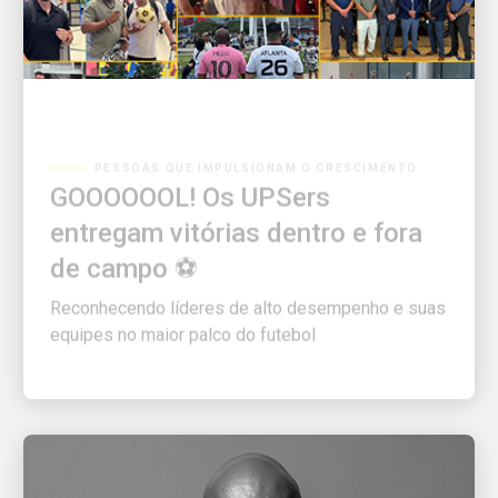
PESSOAS QUE IMPULSIONAM O CRESCIMENTO
GOOOOOOL! Os UPSers
entregam vitórias dentro e fora
de campo ⚽
Reconhecendo líderes de alto desempenho e suas
equipes no maior palco do futebol