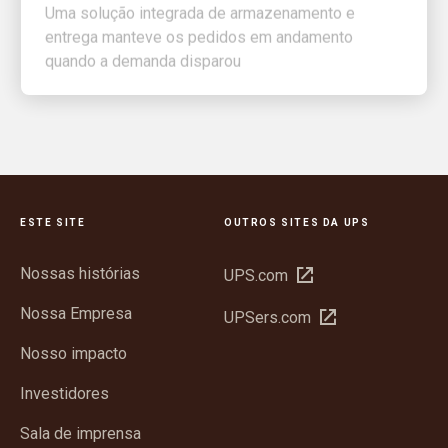
entrega manteve os pedidos em andamento
quando a demanda disparou
ESTE SITE
OUTROS SITES DA UPS
Nossas histórias
Abrir
UPS.com
em
Nossa Empresa
Abrir
UPSers.com
nova
em
janela
Nosso impacto
nova
janela
Investidores
Sala de imprensa