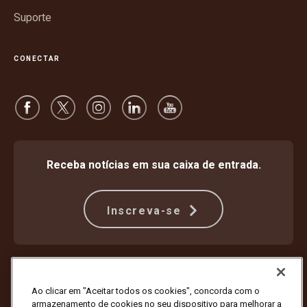
Suporte
CONECTAR
Receba notícias em sua caixa de entrada.
Inscreva-se
Proteção Contra Fraude
Termos e condições
Termos de uso do site
Aviso de privacidade
Ao clicar em "Aceitar todos os cookies", concorda com o
Configurações de cookies
armazenamento de cookies no seu dispositivo para melhorar a