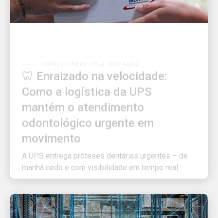
IMPULSIONADO PELA INOVAÇÃO
🦷 Enraizado na velocidade:
Como a logística da UPS
mantém o atendimento
odontológico urgente em
movimento
A UPS entrega próteses dentárias urgentes – de
manhã cedo e com visibilidade em tempo real