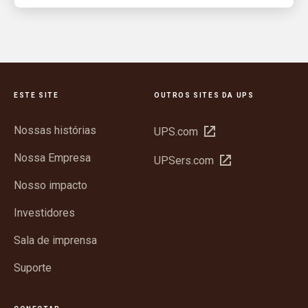
ESTE SITE
OUTROS SITES DA UPS
Nossas histórias
Abrir
UPS.com
em
Nossa Empresa
Abrir
UPSers.com
nova
em
janela
Nosso impacto
nova
janela
Investidores
Sala de imprensa
Suporte