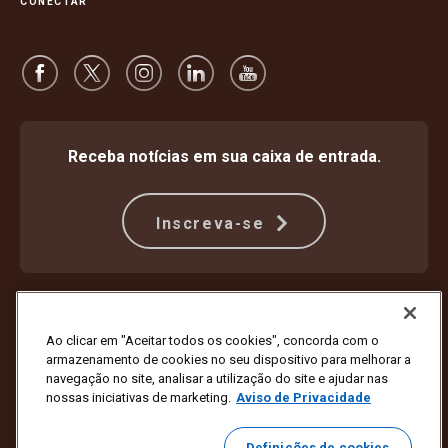
CONECTAR
Receba notícias em sua caixa de entrada.
Inscreva-se
Proteção Contra Fraude
Termos e condições
Termos de uso do site
Aviso de privacidade
Ao clicar em "Aceitar todos os cookies", concorda com o
Configurações de cookies
armazenamento de cookies no seu dispositivo para melhorar a
navegação no site, analisar a utilização do site e ajudar nas
Copyright © 1994 - 2026 United Parcel Service of America, Inc. Todos
nossas iniciativas de marketing.
Aviso de Privacidade
os direitos reservados. Não deseja mais receber atualizações por e-
mail?
Cancele a inscrição aqui
Definições de cookies