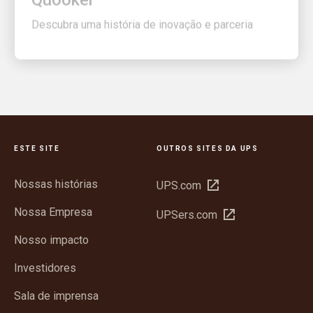
Descubra uma história de inovação e parceria
ESTE SITE
OUTROS SITES DA UPS
Nossas histórias
Abrir
UPS.com
em
Nossa Empresa
Abrir
UPSers.com
nova
em
janela
Nosso impacto
nova
janela
Investidores
Sala de imprensa