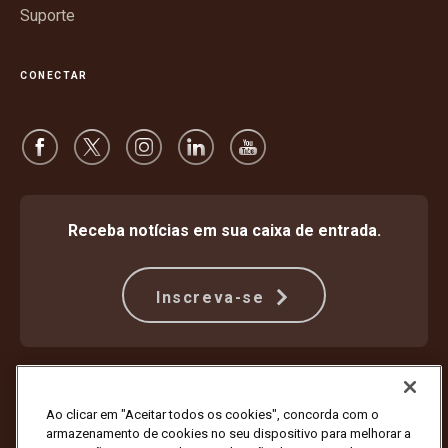
Suporte
CONECTAR
Receba notícias em sua caixa de entrada.
Inscreva-se
Proteção Contra Fraude
Termos e condições
Termos de uso do site
Aviso de privacidade
Ao clicar em "Aceitar todos os cookies", concorda com o
Configurações de cookies
armazenamento de cookies no seu dispositivo para melhorar a