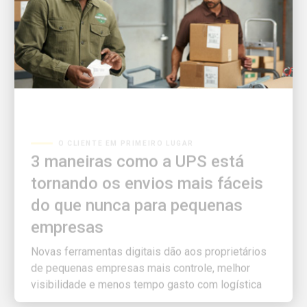
O CLIENTE EM PRIMEIRO LUGAR
3 maneiras como a UPS está
tornando os envios mais fáceis
do que nunca para pequenas
empresas
Novas ferramentas digitais dão aos proprietários
de pequenas empresas mais controle, melhor
visibilidade e menos tempo gasto com logística