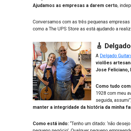
Ajudamos as empresas a darem certo
, inde
Conversamos com as três pequenas empresas e
como a The UPS Store as está ajudando a realiz
🎸 Delgado
A
Delgado Guitar
violões artesan
Jose Feliciano,
Como tudo com
1928 com meu avô
seguida, assumi”
manter a integridade da história da minha fa
Como está indo:
“Tenho um ditado: ‘não desejo
pequeno negócio’. Qualquer pequeno empreended