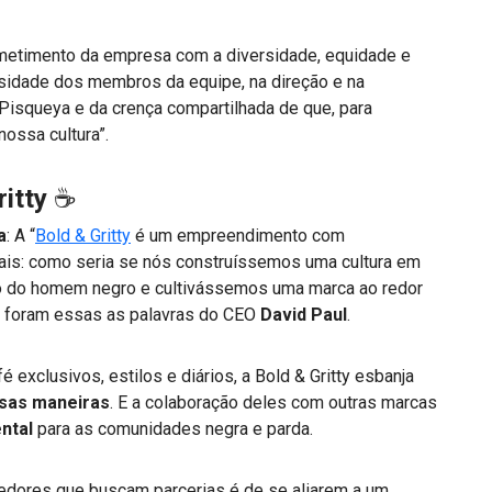
ometimento da empresa com a diversidade, equidade e
ersidade dos membros da equipe, na direção e na
 Pisqueya e da crença compartilhada de que, para
ossa cultura”.
ritty
☕
a
: A “
Bold & Gritty
é um empreendimento com
ais: como seria se nós construíssemos uma cultura em
o do homem negro e cultivássemos uma marca ao redor
 foram essas as palavras do CEO
David Paul
.
 exclusivos, estilos e diários, a Bold & Gritty esbanja
rsas maneiras
. E a colaboração deles com outras marcas
ntal
para as comunidades negra e parda.
dores que buscam parcerias é de se aliarem a um