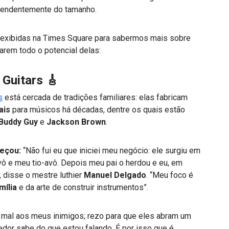
pendentemente do tamanho.
xibidas na Times Square para sabermos mais sobre
arem todo o potencial delas:
 Guitars 🎸
s
está cercada de tradições familiares: elas fabricam
ais
para músicos há décadas, dentre os quais estão
 Buddy Guy
e
Jackson Brown
.
eçou:
“Não fui eu que iniciei meu negócio: ele surgiu em
 e meu tio-avô. Depois meu pai o herdou e eu, em
, disse o mestre luthier
Manuel Delgado
. “Meu foco é
mília
e da arte de construir instrumentos”.
 mal aos meus inimigos; rezo para que eles abram um
or sabe do que estou falando. É por isso que é