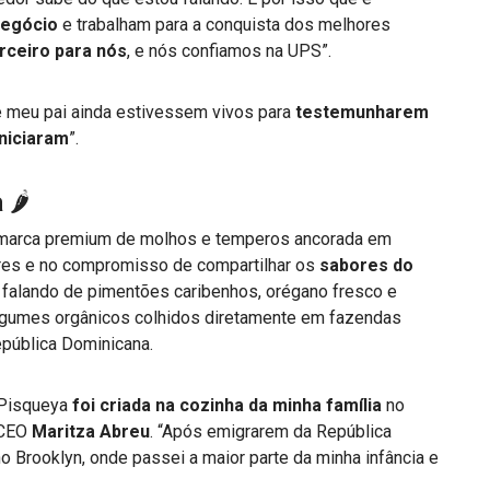
negócio
e trabalham para a conquista dos melhores
rceiro para nós
, e nós confiamos na UPS”.
 meu pai ainda estivessem vivos para
testemunharem
niciaram
”.
a
🌶
marca premium de molhos e temperos ancorada em
ares e no compromisso de compartilhar os
sabores do
 falando de pimentões caribenhos, orégano fresco e
legumes orgânicos colhidos diretamente em fazendas
epública Dominicana.
 Pisqueya
foi criada na cozinha da minha família
no
e CEO
Maritza Abreu
. “Após emigrarem da República
o Brooklyn, onde passei a maior parte da minha infância e