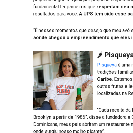
fundamental ter parceiros que
respeitam seu 
resultados para você.
A UPS tem sido esse pa
“É nesses momentos que desejo que meu avô e
aonde chegou o empreendimento que eles i
🌶
Pisquey
Pisqueya
é uma 
tradições famili
Caribe
. Estamos
outras frutas e 
localizadas na R
“Cada receita da
Brooklyn a partir de 1986”, disse a fundadora 
Dominicana, meus pais abriram um restaurante n
onde surgiu nosso molho picante”.