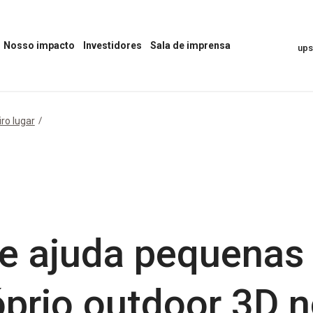
Nosso impacto
Investidores
Sala de imprensa
up
Abrir
Abrir
Abrir
o
o
menu
menu
menu
“Sala
“Nosso
“Investidores”
de
impacto”
Imprensa”
ro lugar
e ajuda pequenas
óprio outdoor 3D 