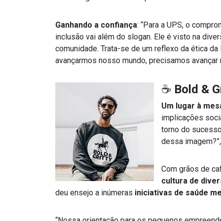
Ganhando a confiança
: “Para a UPS, o compr
inclusão vai além do slogan. Ele é visto na div
comunidade. Trata-se de um reflexo da ética da
avançarmos nosso mundo, precisamos avançar n
☕
Bold & G
Um lugar à mes
implicações soci
torno do sucess
dessa imagem?”,
Com grãos de café
cultura de dive
deu ensejo a inúmeras
iniciativas de saúde me
“Nossa orientação para os pequenos empreende