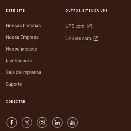
ESTE SITE
OUTROS SITES DA UPS
Nossas histórias
Abrir
UPS.com
em
Nossa Empresa
Abrir
UPSers.com
nova
em
janela
Nosso impacto
nova
janela
Investidores
Sala de imprensa
Suporte
CONECTAR