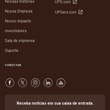
Nossas histórias
Abrir
UPS.com
em
Nossa Empresa
Abrir
UPSers.com
nova
em
janela
Nosso impacto
nova
janela
Investidores
Sala de imprensa
Suporte
CONECTAR
Receba notícias em sua caixa de entrada.