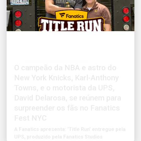
O CLIENTE EM PRIMEIRO LUGAR
O campeão da NBA e astro do
New York Knicks, Karl-Anthony
Towns, e o motorista da UPS,
David Delarosa, se reúnem para
surpreender os fãs no Fanatics
Fest NYC
A Fanatics apresenta: 'Title Run' entregue pela
UPS, produzido pela Fanatics Studios