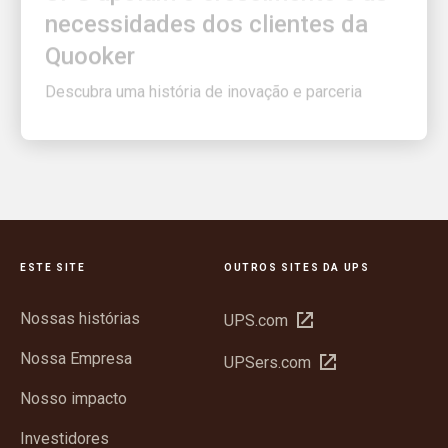
Quooker
Descubra uma história de inovação e parceria
ESTE SITE
OUTROS SITES DA UPS
Nossas histórias
Abrir
UPS.com
em
Nossa Empresa
Abrir
UPSers.com
nova
em
janela
Nosso impacto
nova
janela
Investidores