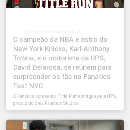
O CLIENTE EM PRIMEIRO LUGAR
O campeão da NBA e astro do
New York Knicks, Karl-Anthony
Towns, e o motorista da UPS,
David Delarosa, se reúnem para
surpreender os fãs no Fanatics
Fest NYC
A Fanatics apresenta: 'Title Run' entregue pela UPS,
produzido pela Fanatics Studios