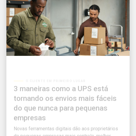
O CLIENTE EM PRIMEIRO LUGAR
3 maneiras como a UPS está
tornando os envios mais fáceis
do que nunca para pequenas
empresas
Novas ferramentas digitais dão aos proprietários
de pequenas empresas mais controle, melhor
visibilidade e menos tempo gasto com logística