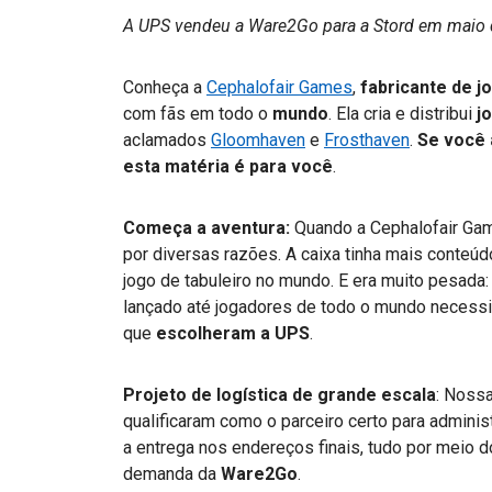
A UPS vendeu a Ware2Go para a Stord em maio 
Conheça a
Cephalofair Games
,
fabricante de j
com fãs em todo o
mundo
. Ela cria e distribui
j
aclamados
Gloomhaven
e
Frosthaven
.
Se você 
esta matéria é para você
.
Começa a aventura:
Quando a
Cephalofair Gam
por diversas razões. A caixa tinha mais conteú
jogo de tabuleiro no mundo. E era muito pesada
lançado até jogadores de todo o mundo necess
que
escolheram a UPS
.
Projeto de logística de grande escala
: Noss
qualificaram como o parceiro certo para adminis
a entrega nos endereços finais, tudo por meio
demanda da
Ware2Go
.