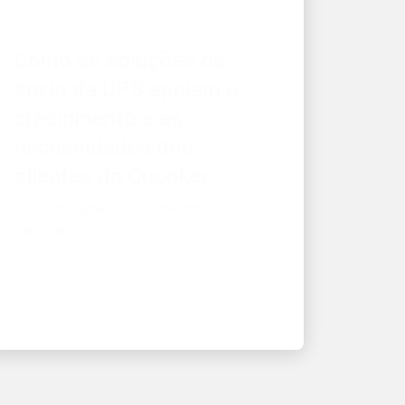
Como as soluções de
envio da UPS apoiam o
crescimento e as
necessidades dos
clientes da Quooker
Descubra uma história de inovação e
parceria