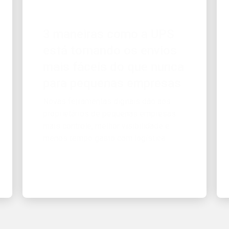
3 maneiras como a UPS
está tornando os envios
mais fáceis do que nunca
para pequenas empresas
Novas ferramentas digitais dão aos
proprietários de pequenas empresas
mais controle, melhor visibilidade e
menos tempo gasto com logística