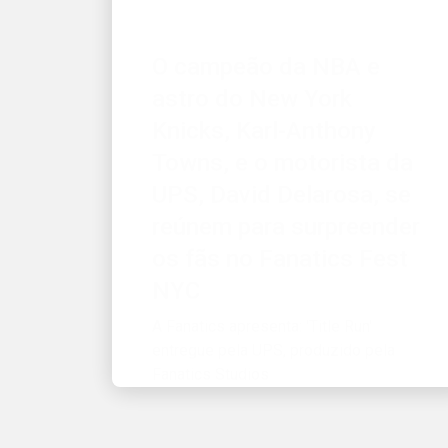
O campeão da NBA e
astro do New York
Knicks, Karl-Anthony
Towns, e o motorista da
UPS, David Delarosa, se
reúnem para surpreender
os fãs no Fanatics Fest
NYC
A Fanatics apresenta: 'Title Run'
entregue pela UPS, produzido pela
Fanatics Studios