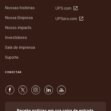
Nossas histórias
Abrir
UPS.com
em
Nossa Empresa
Abrir
UPSers.com
nova
em
janela
Nosso impacto
nova
janela
Investidores
Sala de imprensa
Suporte
CONECTAR
Receba notícias em sua caixa de entrada.