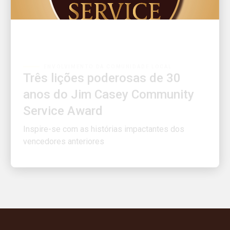
ENVOLVIMENTO DA COMUNIDADE LOCAL
Três lições poderosas de 30
anos do Jim Casey Community
Service Award
Inspire-se com as histórias impactantes dos
vencedores anteriores