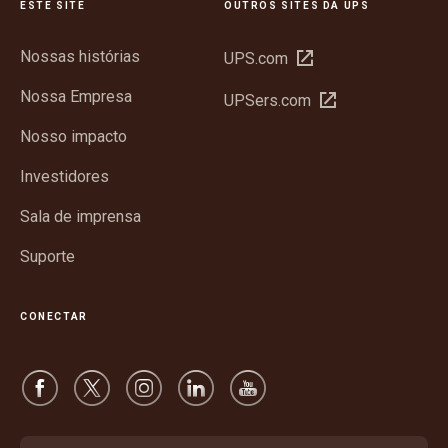
ESTE SITE
OUTROS SITES DA UPS
Nossas histórias
Abrir
UPS.com
em
Nossa Empresa
Abrir
UPSers.com
nova
em
janela
Nosso impacto
nova
janela
Investidores
Sala de imprensa
Suporte
CONECTAR