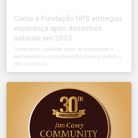
Como a Fundação UPS entregou
esperança após desastres
naturais em 2025
Começamos a planejar antes da tempestade e
permanecemos comprometidos mesmo quando o
céu se esvazia.