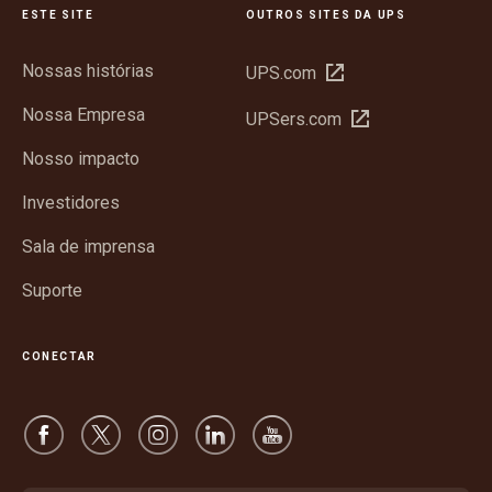
ESTE SITE
OUTROS SITES DA UPS
Nossas histórias
Abrir
UPS.com
em
Nossa Empresa
Abrir
UPSers.com
nova
em
janela
Nosso impacto
nova
janela
Investidores
Sala de imprensa
Suporte
CONECTAR