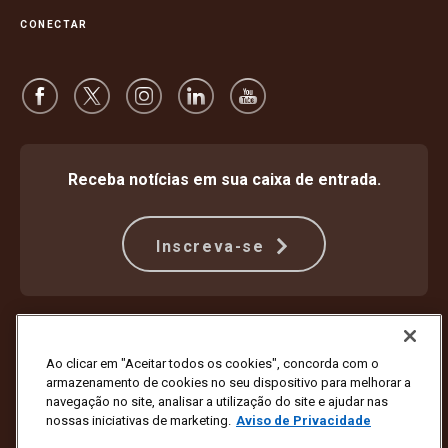
CONECTAR
Receba notícias em sua caixa de entrada.
Inscreva-se
Proteção Contra Fraude
Termos e condições
Termos de uso do site
Aviso de privacidade
Ao clicar em "Aceitar todos os cookies", concorda com o
Configurações de cookies
armazenamento de cookies no seu dispositivo para melhorar a
navegação no site, analisar a utilização do site e ajudar nas
Copyright © 1994 - 2026 United Parcel Service of America, Inc. Todos
nossas iniciativas de marketing.
Aviso de Privacidade
os direitos reservados. Não deseja mais receber atualizações por e-