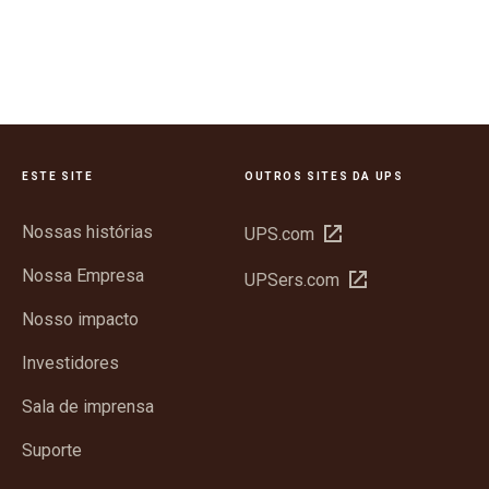
ESTE SITE
OUTROS SITES DA UPS
Nossas histórias
Abrir
UPS.com
em
Nossa Empresa
Abrir
UPSers.com
nova
em
janela
Nosso impacto
nova
janela
Investidores
Sala de imprensa
Suporte