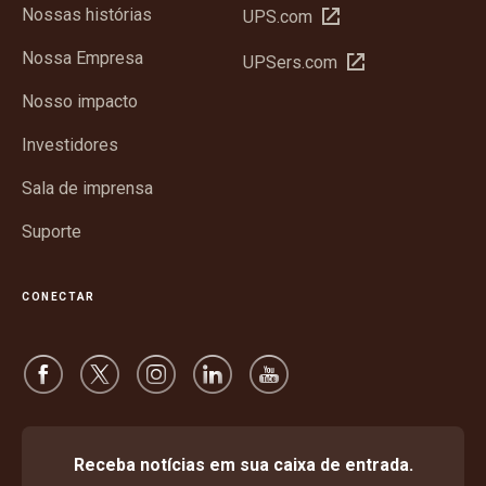
Nossas histórias
Abrir
UPS.com
em
Nossa Empresa
Abrir
UPSers.com
nova
em
janela
Nosso impacto
nova
janela
Investidores
Sala de imprensa
Suporte
CONECTAR
Receba notícias em sua caixa de entrada.