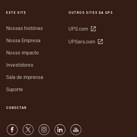
ESTE SITE
OUTROS SITES DA UPS
Nossas histórias
Abrir
UPS.com
em
Nossa Empresa
Abrir
UPSers.com
nova
em
janela
Nosso impacto
nova
janela
Investidores
Sala de imprensa
Suporte
CONECTAR