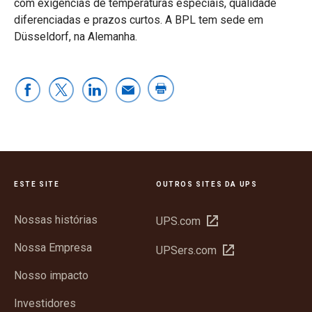
com exigências de temperaturas especiais, qualidade
diferenciadas e prazos curtos. A BPL tem sede em
Düsseldorf, na Alemanha.
ESTE SITE
OUTROS SITES DA UPS
Nossas histórias
Abrir
UPS.com
em
Nossa Empresa
Abrir
UPSers.com
nova
em
janela
Nosso impacto
nova
janela
Investidores