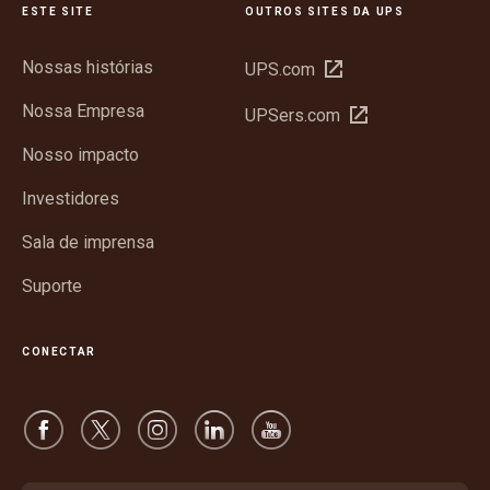
ESTE SITE
OUTROS SITES DA UPS
Nossas histórias
Abrir
UPS.com
em
Nossa Empresa
Abrir
UPSers.com
nova
em
janela
Nosso impacto
nova
janela
Investidores
Sala de imprensa
Suporte
CONECTAR