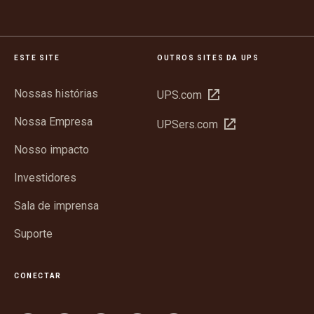
ESTE SITE
OUTROS SITES DA UPS
Nossas histórias
Abrir
UPS.com
em
Nossa Empresa
Abrir
UPSers.com
nova
em
janela
Nosso impacto
nova
janela
Investidores
Sala de imprensa
Suporte
CONECTAR