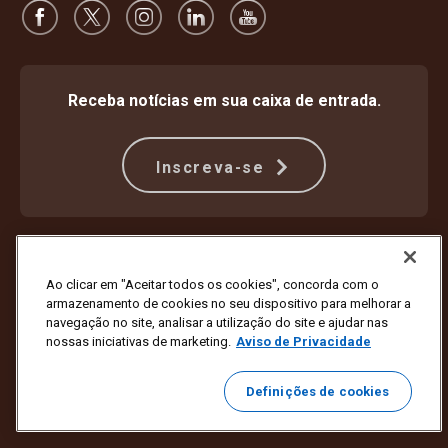
Receba notícias em sua caixa de entrada.
Inscreva-se
Proteção Contra Fraude
Termos e condições
Termos de uso do site
Aviso de privacidade
Ao clicar em "Aceitar todos os cookies", concorda com o
Configurações de cookies
armazenamento de cookies no seu dispositivo para melhorar a
navegação no site, analisar a utilização do site e ajudar nas
Copyright © 1994 - 2026 United Parcel Service of America, Inc. Todos
nossas iniciativas de marketing.
Aviso de Privacidade
os direitos reservados. Não deseja mais receber atualizações por e-
mail?
Cancele a inscrição aqui
Definições de cookies
Clique aqui
para atualizar todas as outras preferências de e-mail ou
para deixar de receber e-mails de marketing da UPS.