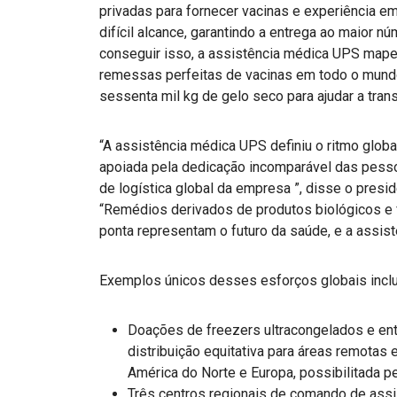
privadas para fornecer vacinas e experiência e
difícil alcance, garantindo a entrega ao maior 
conseguir isso, a assistência médica UPS mapeo
remessas perfeitas de vacinas em todo o mundo
sessenta mil kg de gelo seco para ajudar a tran
“A assistência médica UPS definiu o ritmo globa
apoiada pela dedicação incomparável das pess
de logística global da empresa ”, disse o pres
“Remédios derivados de produtos biológicos e 
ponta representam o futuro da saúde, e a assis
Exemplos únicos desses esforços globais incl
Doações de freezers ultracongelados e entr
distribuição equitativa para áreas remotas e
América do Norte e Europa, possibilitada p
Três centros regionais de comando de assi