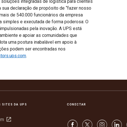
oluções integradas de logística para clientes
a sua declaração de propósito de “fazer nosso
 mais de 540.000 funcionários da empresa
a simples e executada de forma poderosa: O
, impulsionadas pela inovação. A UPS está
ambiente e apoiar as comunidades que
ta uma postura inabalável em apoio à
mações podem ser encontradas nos
tors.ups.com
.
 SITES DA UPS
CONECTAR
Abrir
om
em