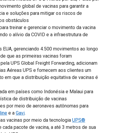
ovimento global de vacinas para garantir a
ia e soluções para mitigar os riscos de
os obstáculos
ara treinar e gerenciar o movimento da vacina
do o alívio da COVID e a infraestrutura de
os EUA, gerenciando 4.500 movimentos ao longo
de que as primeiras vacinas foram
 pela UPS Global Freight Forwarding, adicionam
ias Aéreas UPS e fornecem aos clientes um
 em que a distribuição equitativa de vacinas é
rada em países como Indonésia e Malaui para
stica de distribuição de vacinas
ues por meio de aeronaves autônomas para
line
e a
Gavi
.
das vacinas por meio da tecnologia
UPS®
de cada pacote de vacina, a até 3 metros de sua