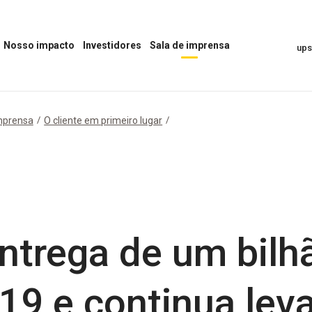
Nosso impacto
Investidores
Sala de imprensa
up
Abrir
Abrir
Abrir
o
o
menu
menu
menu
“Sala
“Nosso
“Investidores”
de
impacto”
Imprensa”
mprensa
O cliente em primeiro lugar
ntrega de um bilh
-19 e continua lev