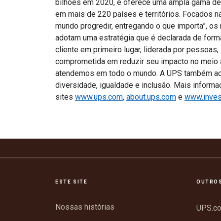
bilhões em 2020, e oferece uma ampla gama de s
em mais de 220 países e territórios. Focados n
mundo progredir, entregando o que importa”, os
adotam uma estratégia que é declarada de form
cliente em primeiro lugar, liderada por pessoas
comprometida em reduzir seu impacto no meio 
atendemos em todo o mundo. A UPS também ado
diversidade, igualdade e inclusão. Mais infor
sites
www.ups.com
,
about.ups.com
e
www.inves
ESTE SITE
OUTROS
Nossas histórias
UPS.c