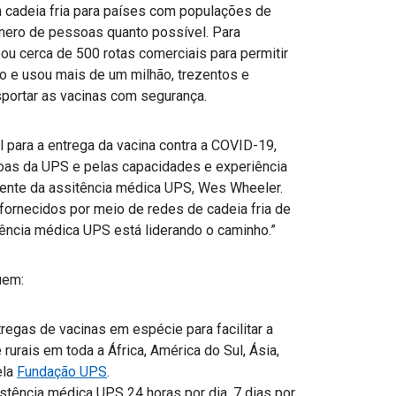
m cadeia fria para países com populações de
número de pessoas quanto possível. Para
u cerca de 500 rotas comerciais para permitir
 e usou mais de um milhão, trezentos e
sportar as vacinas com segurança.
l para a entrega da vacina contra a COVID-19,
oas da UPS e pelas capacidades e experiência
idente da assitência médica UPS, Wes Wheeler.
fornecidos por meio de redes de cadeia fria de
tência médica UPS está liderando o caminho.”
uem:
egas de vacinas em espécie para facilitar a
 rurais em toda a África, América do Sul, Ásia,
ela
Fundação UPS
.
stência médica UPS 24 horas por dia, 7 dias por