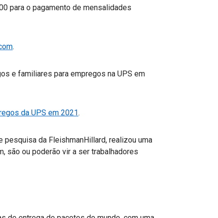
00 para o pagamento de mensalidades
.com
.
igos e familiares para empregos na UPS em
regos da UPS em 2021
.
de pesquisa da FleishmanHillard, realizou uma
, são ou poderão vir a ser trabalhadores
s de entrega de pacotes do mundo, com uma