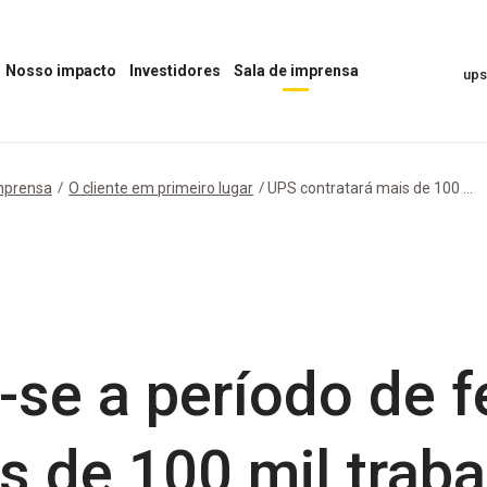
Nosso impacto
Investidores
Sala de imprensa
up
Abrir
Abrir
Abrir
o
o
menu
menu
menu
“Sala
“Nosso
“Investidores”
de
impacto”
Imprensa”
mprensa
O cliente em primeiro lugar
UPS contratará mais de 100 ...
-se a período de f
s de 100 mil trab