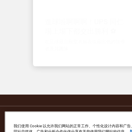
進球啦啊啊啊！UPS 同仁
場上場下都交出勝利 ⚽
在足球最高殿堂表揚表現最出色的領導
者及其團隊
我们使用 Cookie 以允许我们网站的正常工作、个性化设计内容和
同社交媒体、广告和分析合作伙伴分享有关您使用我们网站的信息。