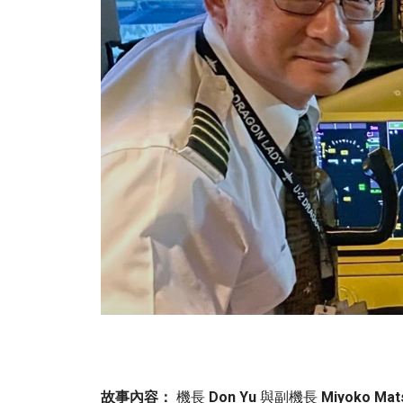
故事內容：
機長
Don Yu
與副機長
Miyoko Mat