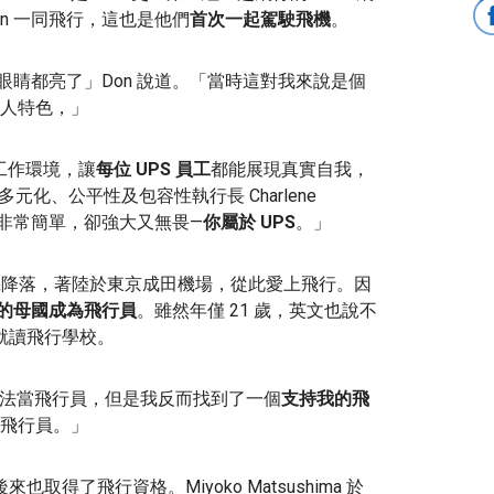
on 一同飛行，這也是他們
首次一起駕駛飛機
。
我眼睛都亮了」Don 說道。「當時這對我來說是個
人特色，」
工作環境，讓
每位 UPS 員工
都能展現真實自我，
元化、公平性及包容性執行長 Charlene
非常簡單，卻強大又無畏—
你屬於 UPS
。」
型飛機降落，著陸於東京成田機場，從此愛上飛行。因
的母國成為飛行員
。雖然年僅 21 歲，英文也說不
國就讀飛行學校。
法當飛行員，但是我反而找到了一個
支持我的飛
飛行員。」
取得了飛行資格。Miyoko Matsushima 於