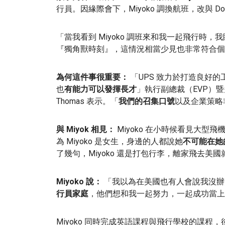
行員。因緣際會下，Miyoko 調換航班，改與 D
「當我看到 Miyoko 調班來和我一起飛行時，
『獨角獸時刻』，這情況相當少見也非常符合個
為何這件事很重要：
「UPS 致力於打造良好的
也
有能力可以發揮長才
」執行副總裁（EVP）暨多
Thomas 表示。「
我們的召集口號
以及企業策略
與 Miyok 相見：
Miyoko 在小時候看見大
為 Miyoko 是女生，身邊的人都說她
不可能在她
了幾句，Miyoko 還是打包行李，離家飛去美
Miyoko 說：
「我以為在美國也有人會說我沒辦
行員家庭
，他們想和我一起努力，一起成功當上
Miyoko 同時完成英語課程與飛行學校的課程，後來也