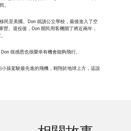
公民。
韓國移民至美國。Don 就讀公立學校，最後進入了空
守軍營。退役後，Don 開民用客機開了將近兩年，
家。
聘僱。Don 很感恩也很榮幸有機會能夠飛行。
的小孩駕駛最先進的飛機，翱翔於地球上方，這說