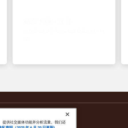
緬懷卡爾・達登
執行長 Carol B. Tomé 致達登家族的一封
信
广告、提供社交媒体功能并分析流量。我们还
隐私声明（2025 年 6 月 20 日更新)