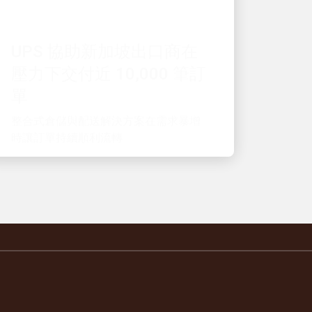
UPS 協助新加坡出口商在
壓力下交付近 10,000 筆訂
單
整合式倉儲與配送解決方案在需求暴增
時讓訂單持續順利流轉