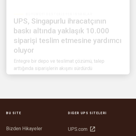
UPS, Singapurlu ihracatçının
baskı altında yaklaşık 10.000
siparişi teslim etmesine yardımcı
oluyor
Entegre bir depo ve teslimat çözümü, talep
arttığında siparişlerin akışını sürdürdü
BU SITE
DIĞER UPS SITELERI
Bizden Hikayeler
Yeni
UPS.com
pencerede