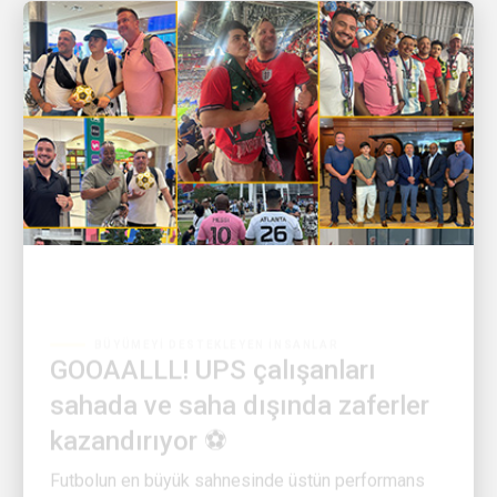
BÜYÜMEYI DESTEKLEYEN İNSANLAR
GOOAALLL! UPS çalışanları
sahada ve saha dışında zaferler
kazandırıyor ⚽
Futbolun en büyük sahnesinde üstün performans
gösteren liderleri ve ekiplerini takdir etmek