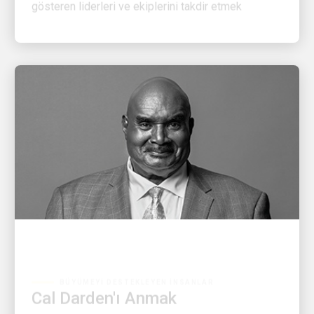
BÜYÜMEYI DESTEKLEYEN İNSANLAR
Cal Darden'ı Anmak
CEO Carol B. Tomé'den Darden ailesine bir mektup