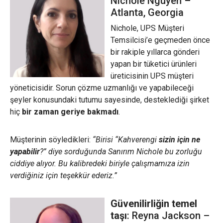
Nichole Nguyen –
Atlanta, Georgia
Nichole, UPS Müşteri
Temsilcisi’e geçmeden önce
bir rakiple yıllarca gönderi
yapan bir tüketici ürünleri
üreticisinin UPS müşteri
yöneticisidir. Sorun çözme uzmanlığı ve yapabileceği
şeyler konusundaki tutumu sayesinde, desteklediği şirket
hiç
bir zaman geriye bakmadı
.
Müşterinin söyledikleri:
“Birisi “Kahverengi
sizin için ne
yapabilir
?” diye sorduğunda Sanırım Nichole bu zorluğu
ciddiye alıyor. Bu kalibredeki biriyle çalışmamıza izin
verdiğiniz için teşekkür ederiz.”
Güvenilirliğin temel
taşı
: Reyna Jackson –