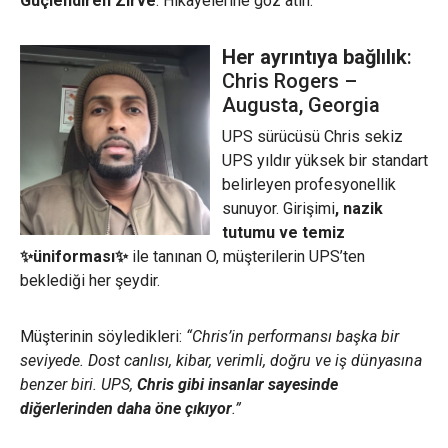
Güçlendiren Zirve
. Hikayelerine göz atın:
Her ayrıntıya bağlılık
:
Chris Rogers –
Augusta, Georgia
UPS sürücüsü Chris sekiz
UPS yıldır yüksek bir standart
belirleyen profesyonellik
sunuyor. Girişimi
, nazik
tutumu ve temiz
✨üniforması✨
ile tanınan O, müşterilerin UPS’ten
beklediği her şeydir.
Müşterinin söyledikleri:
“Chris’in performansı başka bir
seviyede. Dost canlısı, kibar, verimli, doğru ve iş dünyasına
benzer biri. UPS,
Chris gibi insanlar sayesinde
diğerlerinden daha öne çıkıyor
.”