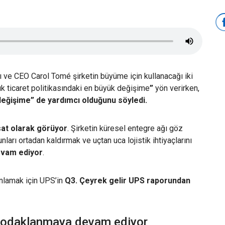
dı ve CEO Carol Tomé şirketin büyüme için kullanacağı iki
lık ticaret politikasındaki en büyük değişime
”
yön verirken,
 değişime” de yardımcı olduğunu söyledi.
sat olarak görüyor
. Şirketin küresel entegre ağı göz
unları ortadan kaldırmak ve uçtan uca lojistik ihtiyaçlarını
devam ediyor
.
anlamak için UPS’in
Q3. Çeyrek gelir UPS raporundan
a odaklanmaya devam ediyor