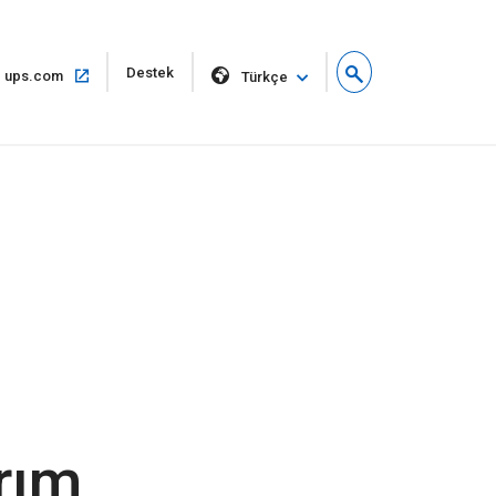
Yeni
Destek
Aynı
ups.com
Türkçe
pencerede
pencerede
aç
aç
rım