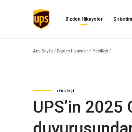
Bizden Hikayeler
Şirketim
Bizden
Şirketimiz
Hikayeler
Menüsünü
Menüsünü
Aç
Aç
Ana Sayfa
Bizden Hikayeler
Yenilikçi
YENILIKÇI
UPS’in 2025 
duyurusundan