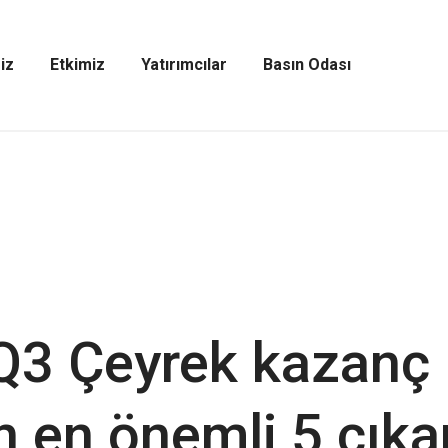
iz
Etkimiz
Yatırımcılar
Basın Odası
Etkimiz
Yatırımcılar
Basın
Menüsünü
Menüsünü
Odası
Aç
Aç
Menüsünü
Aç
Q3 Çeyrek kazanç
 en önemli 5 çıka