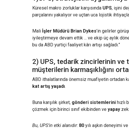
Küresel makro zorluklar karşısında
UPS
, işini d
parçalarını yakalıyor ve uçtan uca lojistik ihtiyaçla
Mali
İşler Müdürü Brian Dykes
’in gelirler görü
iyileştirmeye devam ettik ...
ve ekip üç aylık dö
bu da ABD yurtiçi faaliyet kârı artışı sağladı.”
2) UPS, tedarik zincirlerinin ve 
müşterilerin karmaşıklığını orta
ABD ithalatlarında önemsiz muafiyetin ortadan k
kat artış yaşadı
.
Buna karşılık şirket,
gönderi sistemlerini
hızlı b
çözmek için birinci sınıf ekibinden ve
yapay
zeka
Bu, UPS’in etki alanıdır
:
80
yılı aşkın deneyimi v