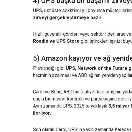
4) UPS başka bir başarılı zirve
UPS, üst üste sekizinci yıl boyunca müşterilerine
zirveyi gerçekleştirmeye hazır.
Hızlı, güvenilir gönderi veya sektör lideri araç 
Roadie ve UPS Store
gibi iştirakleri işinizi bü
5) Amazon kayıyor ve ağ yeniden
Planlandığı gibi
UPS, Network of the Future g
hacminin azalması ve ABD ağının yeniden yapıland
Carol ve Brian
, ABD’nin faaliyet kârı artışının y
güçlü bir masraf kontrolü ve parça başına gelir iyi
Aynı zamanda UPS, 2025’te yaklaşık
3,5 milyar
ilerliyor
.
Son olarak Carol, UPS’in yakın zamanda Karadan 