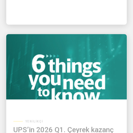
YENILIKÇI
UPS’in 2026 Q1. Çeyrek kazanç
duyurusundan en önemli 6