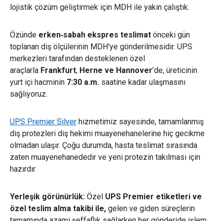
lojistik çözüm geliştirmek için MDH ile yakın çalıştık.
Özünde
erken‑sabah ekspres teslimat
önceki gün
toplanan diş ölçülerinin MDH'ye gönderilmesidir. UPS
merkezleri tarafından desteklenen özel
araçlarla
Frankfurt
,
Herne ve Hannover
’de, üreticinin
yurt içi hacminin
7:30 a.m.
saatine kadar ulaşmasını
sağlıyoruz.
UPS Premier Silver
hizmetimiz sayesinde, tamamlanmış
diş protezleri diş hekimi muayenehanelerine hiç gecikme
olmadan ulaşır. Çoğu durumda, hasta teslimat sırasında
zaten muayenehanededir ve yeni protezin takılması için
hazırdır.
Yerleşik görünürlük:
Özel
UPS Premier etiketleri ve
özel teslim alma takibi ile,
gelen ve giden süreçlerin
tamamında azami şeffaflık sağlarken her gönderide işlem