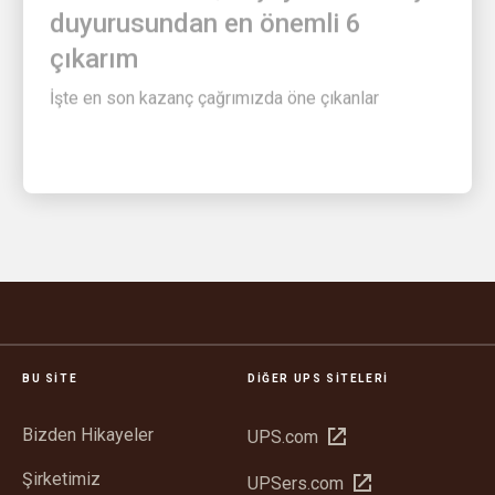
çıkarım
İşte en son kazanç çağrımızda öne çıkanlar
BU SITE
DIĞER UPS SITELERI
Bizden Hikayeler
Yeni
UPS.com
pencerede
Şirketimiz
Yeni
UPSers.com
aç