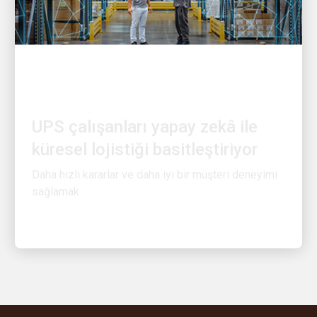
YENILIKÇI
UPS çalışanları yapay zekâ ile
küresel lojistiği basitleştiriyor
Daha hızlı kararlar ve daha iyi bir müşteri deneyimi
sağlamak