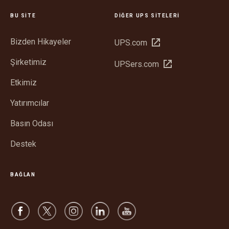
BU SITE
DIĞER UPS SITELERI
Bizden Hikayeler
Yeni
UPS.com
pencerede
Şirketimiz
Yeni
UPSers.com
aç
pencerede
Etkimiz
aç
Yatırımcılar
Basın Odası
Destek
BAĞLAN