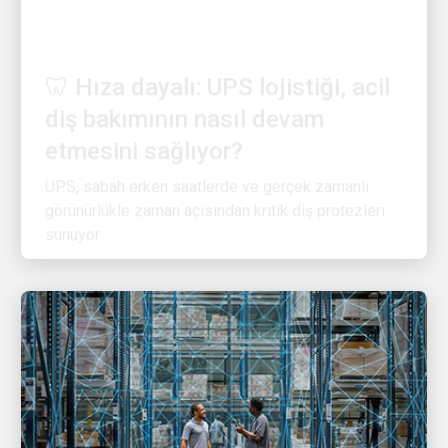
YENILIKÇI
🦷 Hıza dayalı: UPS lojistiği, acil
diş bakımının nasıl devam
etmesini sağlıyor?
UPS, sabah erken saatlerde ve gerçek zamanlı
görünürlükle zaman açısından kritik diş protezleri
sunuyor