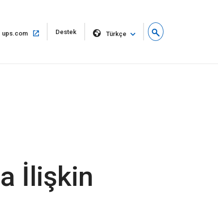
Yeni
Destek
Aynı
ups.com
Türkçe
pencerede
pencerede
aç
aç
a İlişkin