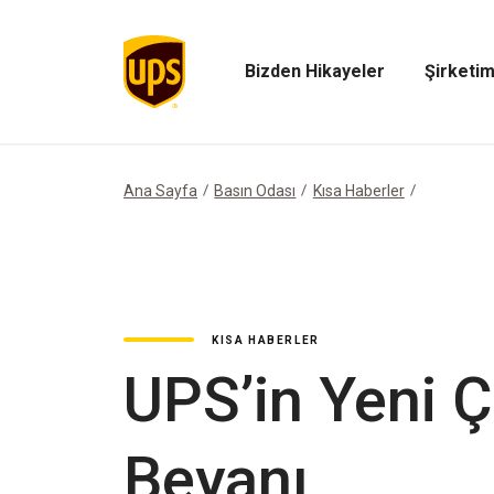
Bizden Hikayeler
Şirketim
Bizden
Şirketimiz
Hikayeler
Menüsünü
Menüsünü
Aç
Aç
Ana Sayfa
Basın Odası
Kısa Haberler
KISA HABERLER
UPS’in Yeni Ça
Beyanı