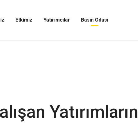
iz
Etkimiz
Yatırımcılar
Basın Odası
Etkimiz
Yatırımcılar
Basın
Menüsünü
Menüsünü
Odası
Aç
Aç
Menüsünü
Aç
lışan Yatırımların