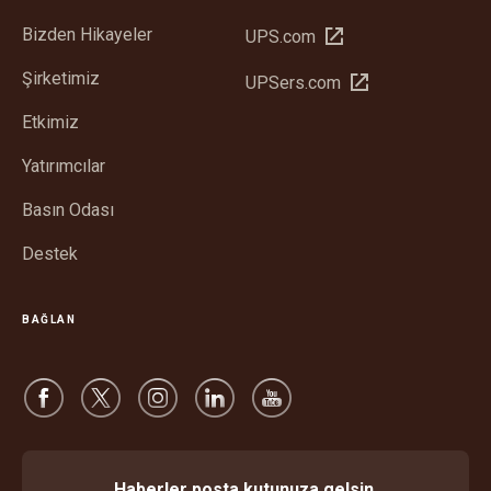
Bizden Hikayeler
Yeni
UPS.com
pencerede
Şirketimiz
Yeni
UPSers.com
aç
pencerede
Etkimiz
aç
Yatırımcılar
Basın Odası
Destek
BAĞLAN
Haberler posta kutunuza gelsin.