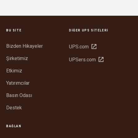
BU SITE
DIĞER UPS SITELERI
Bizden Hikayeler
Yeni
UPS.com
pencerede
Şirketimiz
Yeni
UPSers.com
aç
pencerede
Etkimiz
aç
Yatırımcılar
Basın Odası
Destek
BAĞLAN