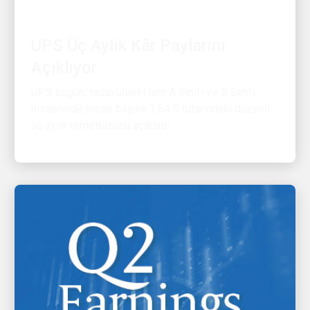
UPS Üç Aylık Kâr Paylarını
Açıklıyor
UPS bugün, tedavüldeki tüm A Sınıfı ve B Sınıfı
hisselerde hisse başına 1,64 $ tutarındaki düzenli
üç aylık temettüsünü açıkladı