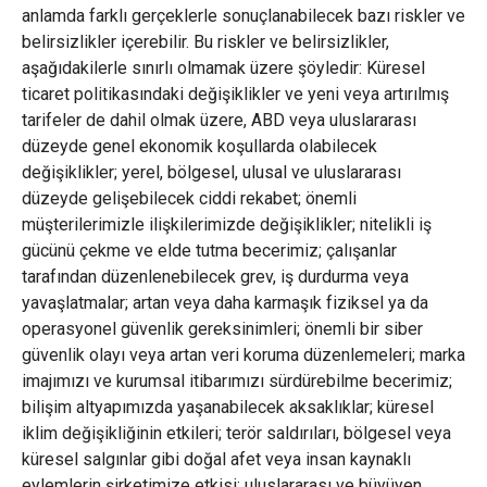
anlamda farklı gerçeklerle sonuçlanabilecek bazı riskler ve
belirsizlikler içerebilir. Bu riskler ve belirsizlikler,
aşağıdakilerle sınırlı olmamak üzere şöyledir: Küresel
ticaret politikasındaki değişiklikler ve yeni veya artırılmış
tarifeler de dahil olmak üzere, ABD veya uluslararası
düzeyde genel ekonomik koşullarda olabilecek
değişiklikler; yerel, bölgesel, ulusal ve uluslararası
düzeyde gelişebilecek ciddi rekabet; önemli
müşterilerimizle ilişkilerimizde değişiklikler; nitelikli iş
gücünü çekme ve elde tutma becerimiz; çalışanlar
tarafından düzenlenebilecek grev, iş durdurma veya
yavaşlatmalar; artan veya daha karmaşık fiziksel ya da
operasyonel güvenlik gereksinimleri; önemli bir siber
güvenlik olayı veya artan veri koruma düzenlemeleri; marka
imajımızı ve kurumsal itibarımızı sürdürebilme becerimiz;
bilişim altyapımızda yaşanabilecek aksaklıklar; küresel
iklim değişikliğinin etkileri; terör saldırıları, bölgesel veya
küresel salgınlar gibi doğal afet veya insan kaynaklı
eylemlerin şirketimize etkisi; uluslararası ve büyüyen