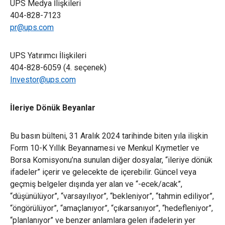
UPS Medya İlişkileri
404-828-7123
pr@ups.com
UPS Yatırımcı İlişkileri
404-828-6059 (4. seçenek)
Investor@ups.com
İleriye Dönük Beyanlar
Bu basın bülteni, 31 Aralık 2024 tarihinde biten yıla ilişkin
Form 10-K Yıllık Beyannamesi ve Menkul Kıymetler ve
Borsa Komisyonu’na sunulan diğer dosyalar, “ileriye dönük
ifadeler” içerir ve gelecekte de içerebilir. Güncel veya
geçmiş belgeler dışında yer alan ve “-ecek/acak”,
“düşünülüyor”, “varsayılıyor”, “bekleniyor”, “tahmin ediliyor”,
“öngörülüyor”, “amaçlanıyor”, “çıkarsanıyor”, “hedefleniyor”,
“planlanıyor” ve benzer anlamlara gelen ifadelerin yer