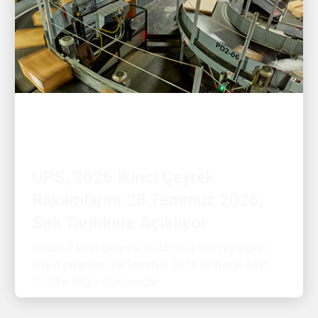
FINANSAL
UPS, 2026 İkinci Çeyrek
Rakamlarını 28 Temmuz 2026,
Salı Tarihinde Açıklıyor
United Parcel Service, 2026’nın ikinci çeyreğine
ilişkin rakamları 28 Temmuz 2026 tarihinde saat
13:00’e doğru açıklayacak.