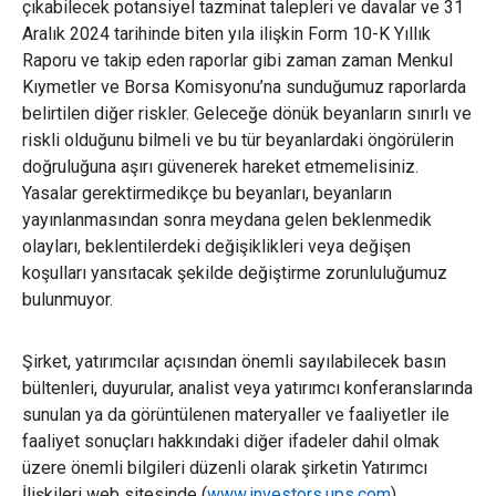
çıkabilecek potansiyel tazminat talepleri ve davalar ve 31
Aralık 2024 tarihinde biten yıla ilişkin Form 10-K Yıllık
Raporu ve takip eden raporlar gibi zaman zaman Menkul
Kıymetler ve Borsa Komisyonu’na sunduğumuz raporlarda
belirtilen diğer riskler. Geleceğe dönük beyanların sınırlı ve
riskli olduğunu bilmeli ve bu tür beyanlardaki öngörülerin
doğruluğuna aşırı güvenerek hareket etmemelisiniz.
Yasalar gerektirmedikçe bu beyanları, beyanların
yayınlanmasından sonra meydana gelen beklenmedik
olayları, beklentilerdeki değişiklikleri veya değişen
koşulları yansıtacak şekilde değiştirme zorunluluğumuz
bulunmuyor.
Şirket, yatırımcılar açısından önemli sayılabilecek basın
bültenleri, duyurular, analist veya yatırımcı konferanslarında
sunulan ya da görüntülenen materyaller ve faaliyetler ile
faaliyet sonuçları hakkındaki diğer ifadeler dahil olmak
üzere önemli bilgileri düzenli olarak şirketin Yatırımcı
İlişkileri web sitesinde (
www.investors.ups.com
)