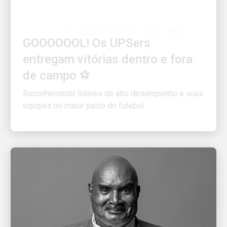
PESSOAS QUE IMPULSIONAM O CRESCIMENTO
GOOOOOOL! Os UPSers
entregam vitórias dentro e fora
de campo ⚽
Reconhecendo líderes de alto desempenho e suas
equipes no maior palco do futebol