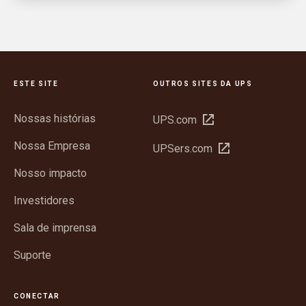
ESTE SITE
OUTROS SITES DA UPS
Nossas histórias
Abrir
UPS.com
em
Nossa Empresa
Abrir
UPSers.com
nova
em
janela
Nosso impacto
nova
janela
Investidores
Sala de imprensa
Suporte
CONECTAR