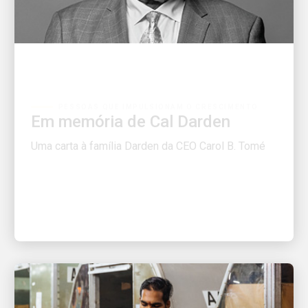
PESSOAS QUE IMPULSIONAM O CRESCIMENTO
Em memória de Cal Darden
Uma carta à família Darden da CEO Carol B. Tomé