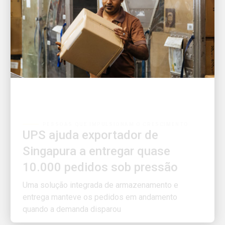
PESSOAS QUE IMPULSIONAM O CRESCIMENTO
UPS ajuda exportador de
Singapura a entregar quase
10.000 pedidos sob pressão
Uma solução integrada de armazenamento e
entrega manteve os pedidos em andamento
quando a demanda disparou