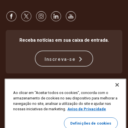
Receba notícias em sua caixa de entrada.
Inscreva-se
Proteção Contra Fraude
Termos e condições
Termos de uso do site
Aviso de privacidade
Ao clicar em "Aceitar todos os cookies", concorda com o
Configurações de cookies
armazenamento de cookies no seu dispositivo para melhorar a
navegação no site, analisar a utilização do site e ajudar nas
Copyright © 1994 - 2026 United Parcel Service of America, Inc. Todos
nossas iniciativas de marketing.
Aviso de Privacidade
os direitos reservados. Não deseja mais receber atualizações por e-
mail?
Cancele a inscrição aqui
Definições de cookies
Clique aqui
para atualizar todas as outras preferências de e-mail ou