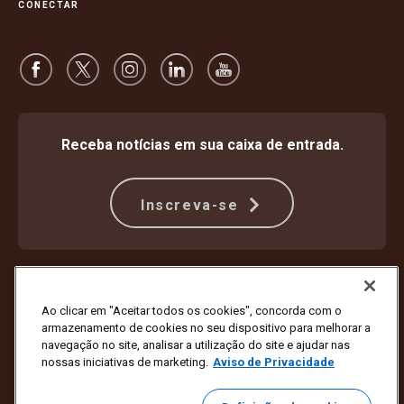
CONECTAR
Receba notícias em sua caixa de entrada.
Inscreva-se
Proteção Contra Fraude
Termos e condições
Termos de uso do site
Aviso de privacidade
Ao clicar em "Aceitar todos os cookies", concorda com o
Configurações de cookies
armazenamento de cookies no seu dispositivo para melhorar a
navegação no site, analisar a utilização do site e ajudar nas
Copyright © 1994 - 2026 United Parcel Service of America, Inc. Todos
nossas iniciativas de marketing.
Aviso de Privacidade
os direitos reservados. Não deseja mais receber atualizações por e-
mail?
Cancele a inscrição aqui