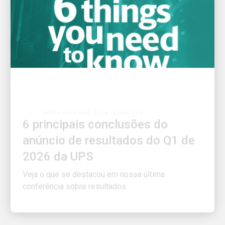
IMPULSIONADO PELA INOVAÇÃO
6 principais conclusões do
anúncio de resultados do Q1 de
2026 da UPS
Veja o que se destacou em nossa última
conferência sobre resultados