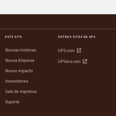
ESTE SITE
OUTROS SITES DA UPS
Nossas histórias
Abrir
UPS.com
em
Nossa Empresa
Abrir
UPSers.com
nova
em
janela
Nosso impacto
nova
janela
Investidores
Sala de imprensa
Suporte