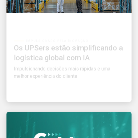
IMPULSIONADO PELA INOVAÇÃO
Os UPSers estão simplificando a
logística global com IA
Impulsionando decisões mais rápidas e uma
melhor experiência do cliente