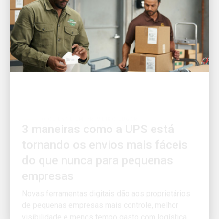
O CLIENTE EM PRIMEIRO LUGAR
3 maneiras como a UPS está
tornando os envios mais fáceis
do que nunca para pequenas
empresas
Novas ferramentas digitais dão aos proprietários
de pequenas empresas mais controle, melhor
visibilidade e menos tempo gasto com logística