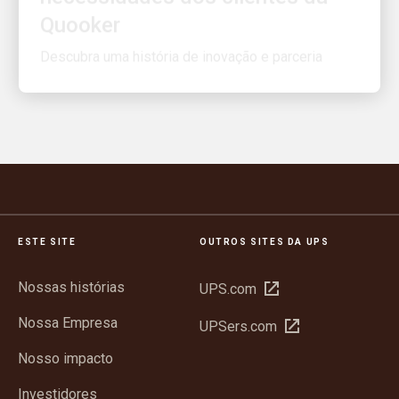
Descubra uma história de inovação e parceria
ESTE SITE
OUTROS SITES DA UPS
Nossas histórias
Abrir
UPS.com
em
Nossa Empresa
Abrir
UPSers.com
nova
em
janela
Nosso impacto
nova
janela
Investidores