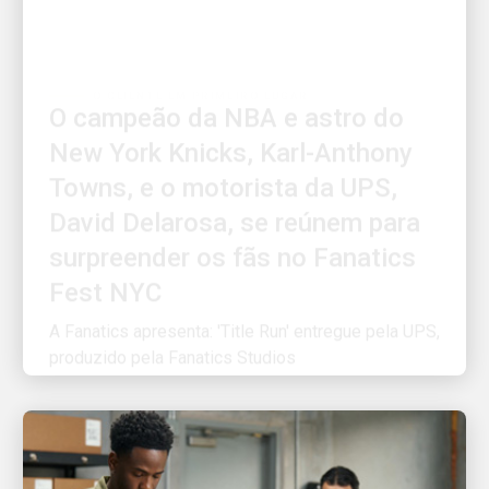
O CLIENTE EM PRIMEIRO LUGAR
O campeão da NBA e astro do
New York Knicks, Karl-Anthony
Towns, e o motorista da UPS,
David Delarosa, se reúnem para
surpreender os fãs no Fanatics
Fest NYC
A Fanatics apresenta: 'Title Run' entregue pela UPS,
produzido pela Fanatics Studios