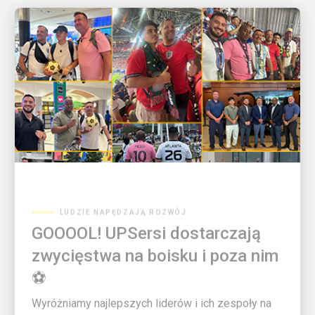
LUDZIE NAPĘDZAJĄ ROZWÓJ
GOOOOL! UPSersi dostarczają
zwycięstwa na boisku i poza nim
⚽
Wyróżniamy najlepszych liderów i ich zespoły na
największej scenie piłki nożnej