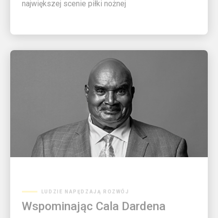
LUDZIE NAPĘDZAJĄ ROZWÓJ
Wspominając Cala Dardena
List do rodziny Dardenów od CEO Carol B. Tomé