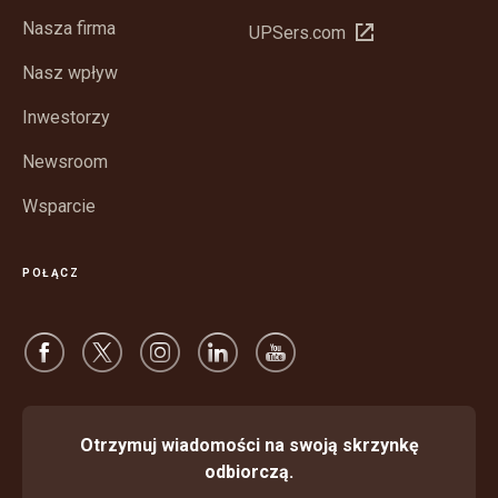
w
Nasza firma
Otwórz
UPSers.com
nowym
w
oknie
Nasz wpływ
nowym
oknie
Inwestorzy
Newsroom
Wsparcie
POŁĄCZ
Otrzymuj wiadomości na swoją skrzynkę
odbiorczą.