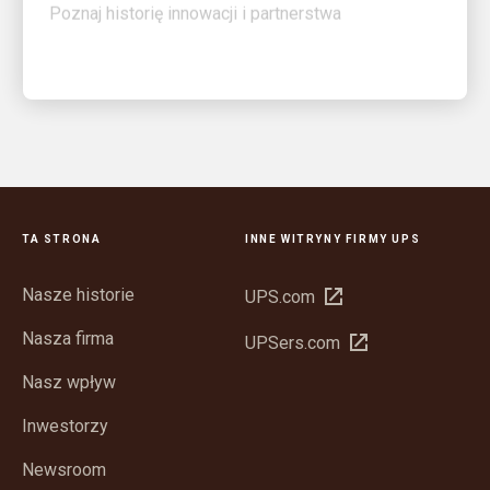
TA STRONA
INNE WITRYNY FIRMY UPS
Nasze historie
Otwórz
UPS.com
w
Nasza firma
Otwórz
UPSers.com
nowym
w
oknie
Nasz wpływ
nowym
oknie
Inwestorzy
Newsroom