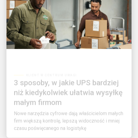
KLIENT W CENTRUM UWAGI
3 sposoby, w jakie UPS bardziej
niż kiedykolwiek ułatwia wysyłkę
małym firmom
Nowe narzędzia cyfrowe dają właścicielom małych
firm większą kontrolę, lepszą widoczność i mniej
czasu poświęcanego na logistykę