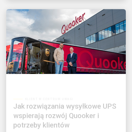
KLIENT W CENTRUM UWAGI
Jak rozwiązania wysyłkowe UPS
wspierają rozwój Quooker i
potrzeby klientów
Poznaj historię innowacji i partnerstwa