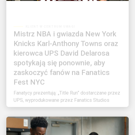
KLIENT W CENTRUM UWAGI
Mistrz NBA i gwiazda New York
Knicks Karl-Anthony Towns oraz
kierowca UPS David Delarosa
spotykają się ponownie, aby
zaskoczyć fanów na Fanatics
Fest NYC
Fanatycy prezentują: „Title Run” dostarczane przez
UPS, wyprodukowane przez Fanatics Studios