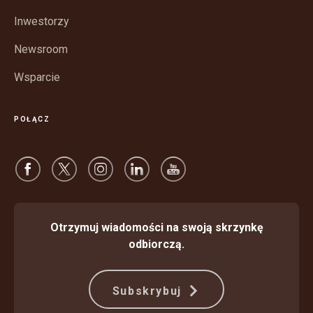
nowym
oknie
Inwestorzy
Newsroom
Wsparcie
POŁĄCZ
Otrzymuj wiadomości na swoją skrzynkę
odbiorczą.
Subskrybuj