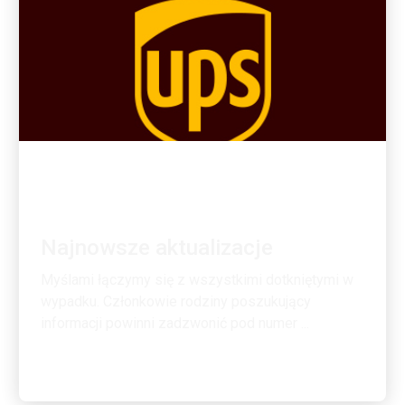
MATERIAŁY DLA PRACOWNIKÓW
Najnowsze aktualizacje
Myślami łączymy się z wszystkimi dotkniętymi w
wypadku. Członkowie rodziny poszukujący
informacji powinni zadzwonić pod numer ...