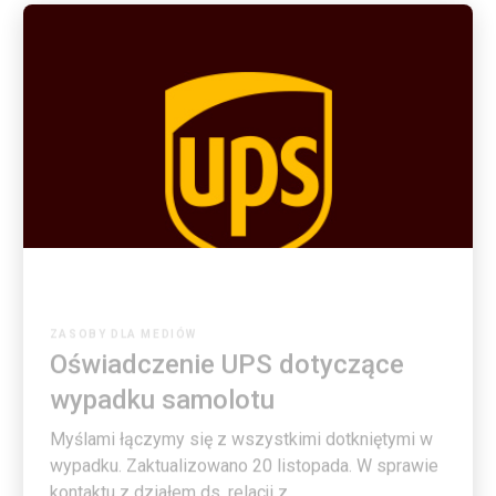
ZASOBY DLA MEDIÓW
Oświadczenie UPS dotyczące
wypadku samolotu
Myślami łączymy się z wszystkimi dotkniętymi w
wypadku. Zaktualizowano 20 listopada. W sprawie
kontaktu z działem ds. relacji z ...