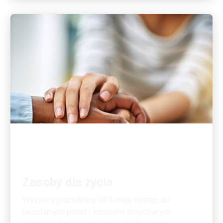
MATERIAŁY DLA PRACOWNIKÓW
Zasoby dla życia
Wszyscy pracownicy UPS mają dostęp do
bezpłatnych porad i zasobów dotyczących
zdrowia psychicznego za pośrednictwem
zasobów ...